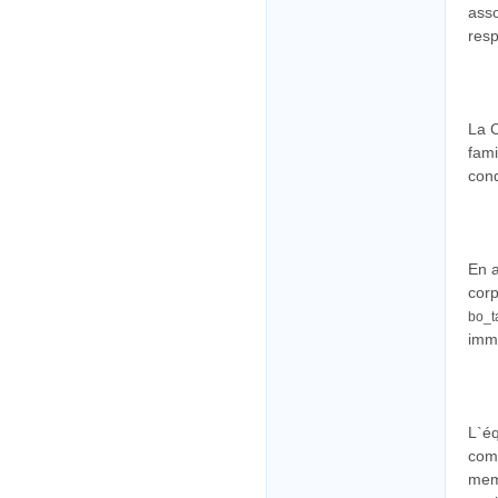
asso
resp
La C
fami
cond
En a
corp
bo_t
immu
L`éq
comp
memb