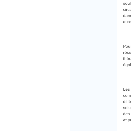
soul
circ
dans
auss
Pour
rése
thér
égal
Les 
comp
diff
solu
des 
et p