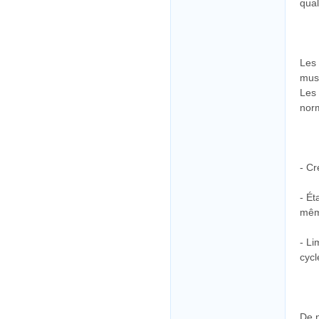
qual
Les 
musc
Les 
nor
- Cr
- Ét
mêm
- Li
cycl
De 