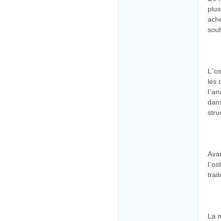
plus
ache
souh
L`os
les 
l`an
dans
stru
Avan
l`os
trai
La m