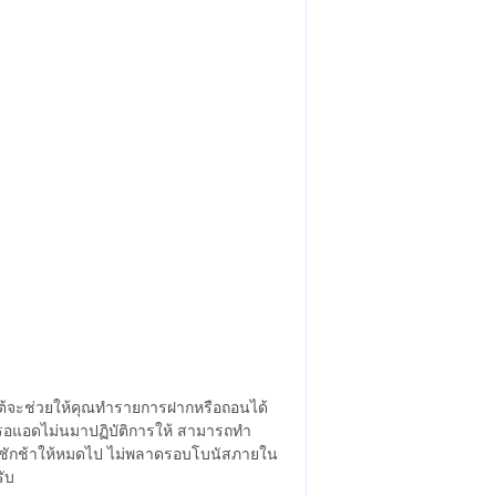
จะช่วยให้คุณทำรายการฝากหรือถอนได้
้องรอแอดไม่นมาปฏิบัติการให้ สามารถทำ
มชักช้าให้หมดไป ไม่พลาดรอบโบนัสภายใน
ับ