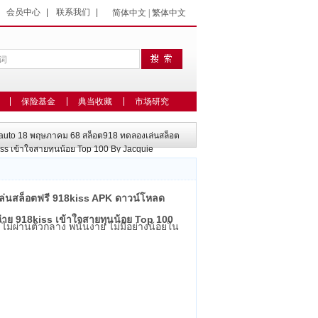
|
会员中心
|
联系我们
|
简体中文
|
繁体中文
保险基金
典当收藏
市场研究
auto 18 พฤษภาคม 68 สล็อต918 ทดลองเล่นสล็อต
kiss เข้าใจสายทุนน้อย Top 100 By Jacquie
ล่นสล็อตฟรี 918kiss APK ดาวน์โหลด
นง่าย 918kiss เข้าใจสายทุนน้อย Top 100
ไม่ผ่านตัวกลาง พนันง่าย ไม่มีอย่างน้อยใน