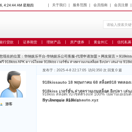
|
关于我们
|
服务范围
|
会员指南
|
会员注册
26, 4:24:44 AM 星期四
银行贷款
证券期货
理财产品
房产债券
黄金外汇
信托私募
您现在的位置：
华纳娱乐平台-华纳娱乐公司客服-代理申请加盟
>
网友留言
> 918kiss
ฟรี 918kiss APK ดาวน์โหลด 918kiss เวอร์ชั่น ล่าสุดรวมเกมสล็อต ยิงปลา เล่นง่าย 918
918kissauto.xyz
发布于：2025-4-8 22:17:05 访问:350 次 回复:0 篇
918kissauto 18 พฤษภาคม 68 สล็อต918 ทดลองเ
918kiss เวอร์ชั่น ล่าสุดรวมเกมสล็อต ยิงปลา เล่
สล็อตเว็บไซต์ตรงแท้ 100% ไม่ผ่านเอเย่นต์ 
918kiss
By Jacquie 918kissauto.xyz
การฝากถอน ลองเลย!
游客