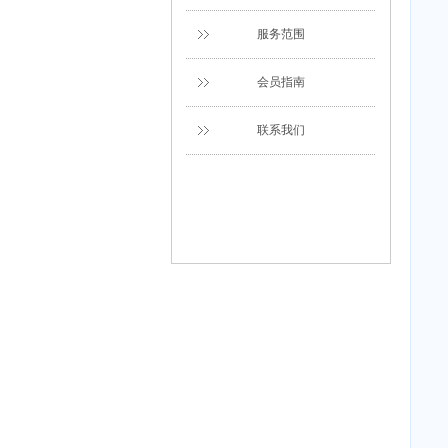
服务范围
会员指南
联系我们