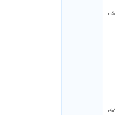
เคล็
เพิ่