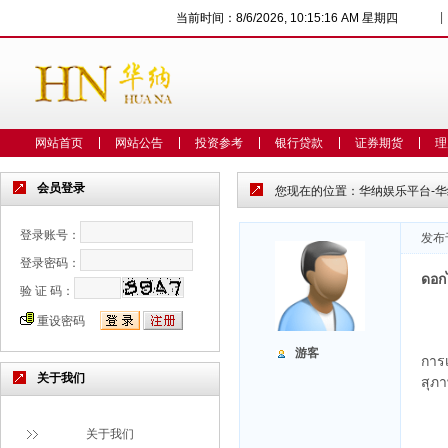
|
当前时间：
8/6/2026, 10:15:17 AM 星期四
网站首页
网站公告
投资参考
银行贷款
证券期货
理
会员登录
您现在的位置：
华纳娱乐平台-
登录账号：
发布于
登录密码：
ดอก
验 证 码：
重设密码
游客
การเ
关于我们
สุภ
关于我们