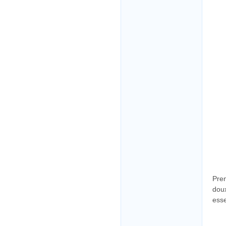
Pren
doux
esse