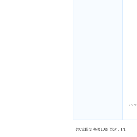
共0篇回复 每页10篇 页次：1/1