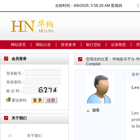
|
当前时间：
8/6/2026, 5:58:29 AM 星期四
网站首页
网站公告
投资参考
银行贷款
证券期货
理
会员登录
您现在的位置：
华纳娱乐平台-
Complet
登录账号：
发布于
登录密码：
Les
验 证 码：
重设密码
游客
Les 
关于我们
prot
la b
关于我们