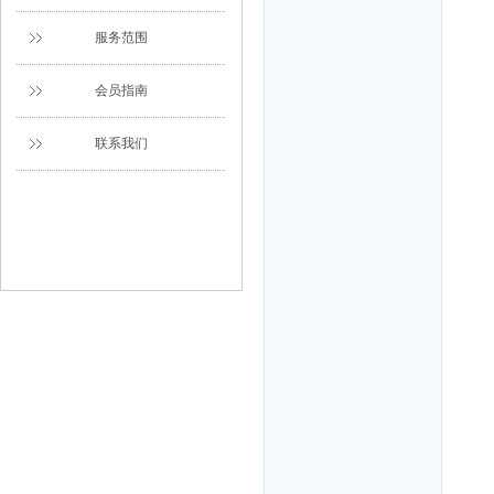
服务范围
会员指南
联系我们