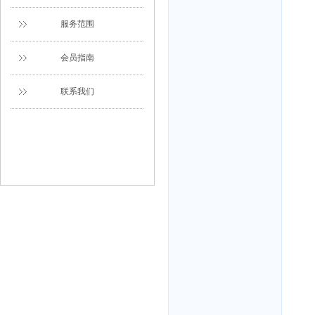
服务范围
会员指南
联系我们