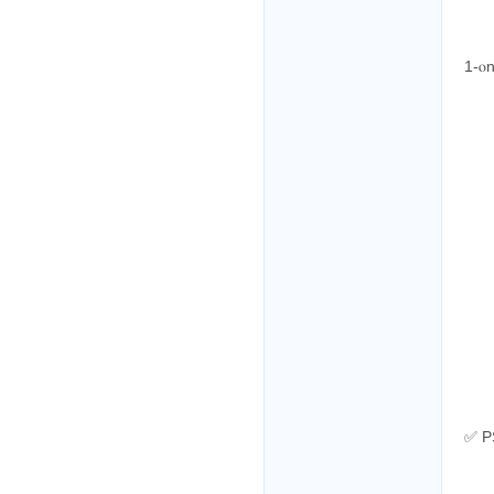
1-ⲟn
✅ P