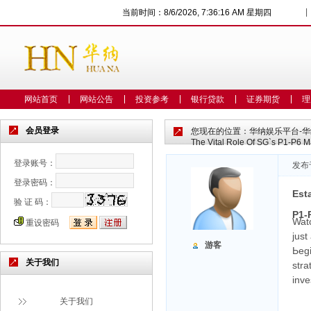
|
当前时间：
8/6/2026, 7:36:17 AM 星期四
网站首页
网站公告
投资参考
银行贷款
证券期货
理
会员登录
您现在的位置：
华纳娱乐平台-
The Vital Role Of SG`s P1-P6 M
登录账号：
发布于
登录密码：
Est
验 证 码：
P1-
Watc
重设密码
just a
游客
Ьegi
关于我们
stra
inve
关于我们