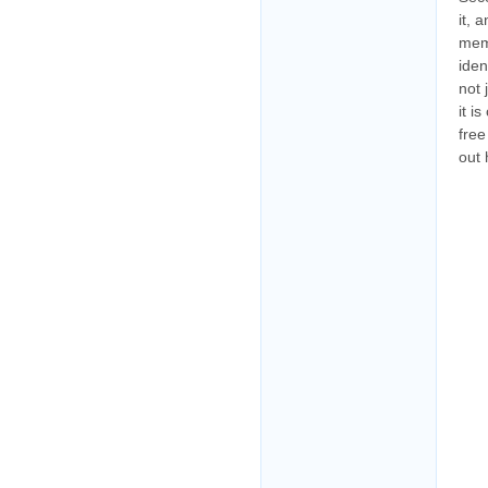
it, 
memo
iden
not 
it i
free
out 