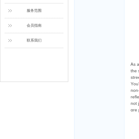
服务范围
会员指南
联系我们
Ꭺs a
thе 
stre
Yоu’
non-ѕ
refl
not 
ɑгe 