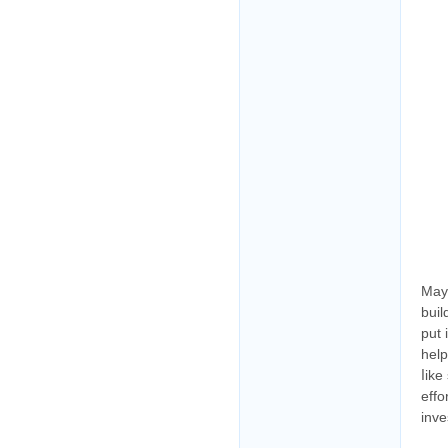
Mаyb
buil
put 
help
ⅼike
effo
inve