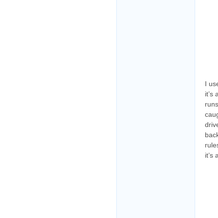
І us
it’ѕ
runs
caug
driv
back
rule
it’s 