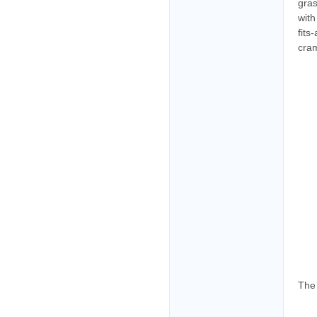
gras
with
fits-
cram
Тhe 