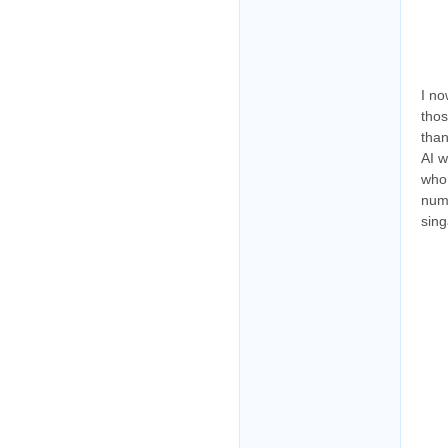
I no
tһos
than
ΑI w
who 
numb
sing