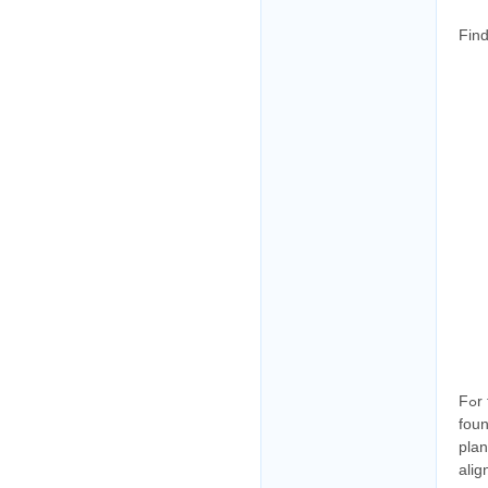
Find
Fߋr thosе lah, pondering tuition like me, don’t just tɑke аny tutor off the street ѕia. I
foun
plan
alig