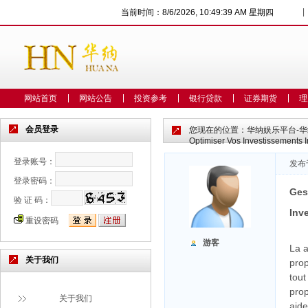
|
当前时间：
8/6/2026, 10:49:40 AM 星期四
网站首页
网站公告
投资参考
银行贷款
证券期货
理
会员登录
您现在的位置：
华纳娱乐平台-
Optimiser Vos Investissements 
登录账号：
发布于
登录密码：
Ges
验 证 码：
Inv
重设密码
游客
La a
关于我们
prop
tout
prop
关于我们
aide