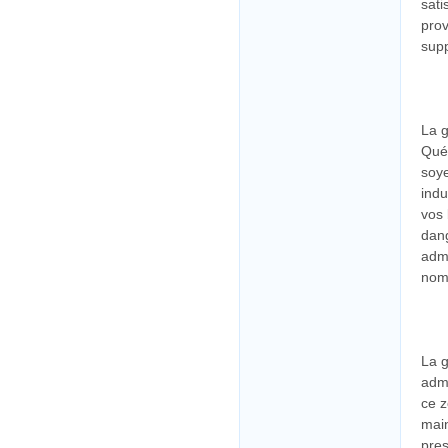
sati
prov
supp
La g
Québ
soye
indu
vos 
dang
admi
nom 
La g
admi
ce z
main
pres