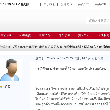
|
关于我们
|
服务范围
|
会员指南
|
会员注册
26, 12:39:45 AM 星期四
银行贷款
证券期货
理财产品
房产债券
黄金外汇
信托私募
您现在的位置：
华纳娱乐平台-华纳娱乐公司客服-代理申请加盟
>
网友留言
> กรณีศึก
发布于：2026-4-27 07:28:29 访问:147 次 回复:0 篇
กรณีศึกษา: ร้านดอกไม้จัดงานศพในประเทศไทย
游客
ในประเทศไทย การจัดงานศพถือเป็นเรื่องที่สำคัญ
เพื่อนฝูงของผู้เสียชีวิต การเลือกใช้บริการร้านดอก
ไม่น้อย ร้านดอกไม้ที่ให้บริการจัดงานศพจึงต้องม
ของลูกค้า รวมถึงความเหมาะสมในการเลือกดอกไม
หมาย