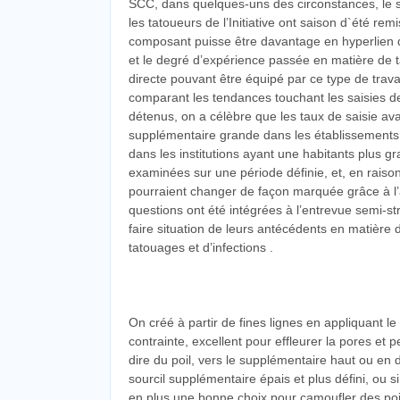
SCC, dans quelques-uns des circonstances, le sty
les tatoueurs de l’Initiative ont saison d`été rem
composant puisse être davantage en hyperlien d
et le degré d’expérience passée en matière de 
directe pouvant être équipé par ce type de trava
comparant les tendances touchant les saisies de
détenus, on a célèbre que les taux de saisie av
supplémentaire grande dans les établissements 
dans les institutions ayant une habitants plus g
examinées sur une période définie, et, en raison
pourraient changer de façon marquée grâce à l’a
questions ont été intégrées à l’entrevue semi-
faire situation de leurs antécédents en matière 
tatouages et d’infections .
On créé à partir de fines lignes en appliquant le p
contrainte, excellent pour effleurer la pores et pe
dire du poil, vers le supplémentaire haut ou en 
sourcil supplémentaire épais et plus défini, ou si
en plus une bonne choix pour camoufler des poi