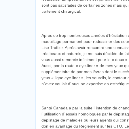
sont pas satisfaites de certaines zones mais qui
traitement chirurgical.
Après de trop nombreuses années d’hésitation et
maquillage permanent pour redessiner des sourcil
Lise Trottier. Après avoir rencontré une connais
très beaux et naturels, je me suis décidée de fa
vous aussi remercie infiniment pour le « doux »
Aussi, par la route « eye-liner » de mes yeux qu
supplémentaire de par mes lèvres dont le succès e
yeux « ligne eye liner », les sourcils, le contou
n`avez voulait d`aucune expertise en esthétique
Santé Canada a par la suite l`intention de chan
l`utilisation d`essais homologués par le dépista
dépistage de maladies ou leurs agents qui const
don en avantage du Règlement sur les CTO. Les in