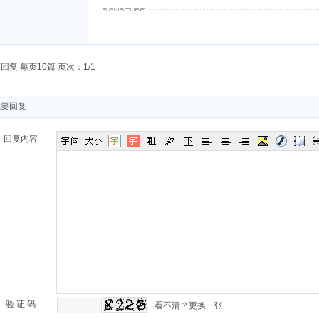
回复 每页10篇 页次：1/1
我要回复
回复内容
验 证 码
看不清？更换一张