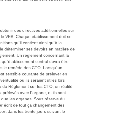
tenir des directives additionnelles sur
ur le VEB. Chaque établissement doit se
itions qu`il contient ainsi qu`à la
de déterminer ses devoirs en matière de
èglement. Un règlement concernant la
 qu`établissement central devra être
dans le remède des CTO. Lorsqu`un
st sensible courante de prélever en
ntualité où ils seraient utiles lors
e du Règlement sur les CTO, on réalité
 prélevés avec l`organe, et ils sont
 que les organes. Sous réserve du
par écrit de tout ça changement des
t dans les trente jours suivant le