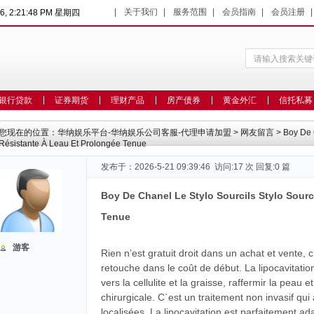
|
关于我们
|
服务范围
|
会员指南
|
会员注册
26, 2:21:49 PM 星期四
银行贷款
证券期货
理财产品
房产债券
黄金外汇
信托私募
您现在的位置：
华纳娱乐平台-华纳娱乐公司客服-代理申请加盟
>
网友留言
> Boy De C
Résistante À Leau Et Prolongée Tenue
发布于：2026-5-21 09:39:46 访问:17 次 回复:0 篇
Boy De Chanel Le Stylo Sourcils Stylo Sourc
Tenue
游客
Rien n’est gratuit droit dans un achat et vente, 
retouche dans le coût de début. La lipocavitatio
vers la cellulite et la graisse, raffermir la peau e
chirurgicale. C`est un traitement non invasif qui
localisées. La lipocavitation est parfaitement ad