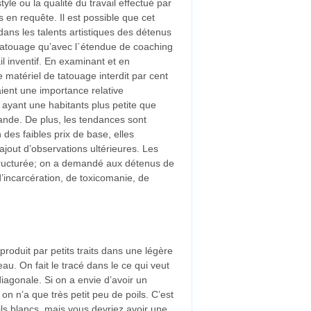
le ou la qualité du travail effectué par
is en requête. Il est possible que cet
ans les talents artistiques des détenus
tatouage qu’avec l`étendue de coaching
il inventif. En examinant et en
 matériel de tatouage interdit par cent
aient une importance relative
ayant une habitants plus petite que
rande. De plus, les tendances sont
 des faibles prix de base, elles
jout d’observations ultérieures. Les
structurée; on a demandé aux détenus de
d’incarcération, de toxicomanie, de
roduit par petits traits dans une légère
au. On fait le tracé dans le ce qui veut
diagonale. Si on a envie d’avoir un
 on n’a que très petit peu de poils. C’est
ls blancs, mais vous devriez avoir une