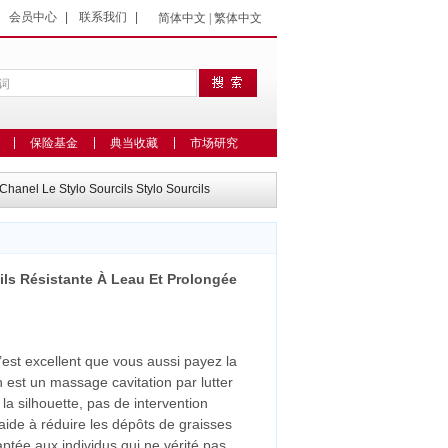
|
会员中心
|
联系我们
|
简体中文
|
繁体中文
保险基金
典当收藏
市场研究
hanel Le Stylo Sourcils Stylo Sourcils
ils Résistante À Leau Et Prolongée
c’est excellent que vous aussi payez la
n est un massage cavitation par lutter
t la silhouette, pas de intervention
 aide à réduire les dépôts de graisses
aptée aux individus qui ne vérité pas