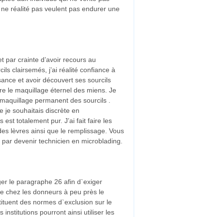
 ne réalité pas veulent pas endurer une
 par crainte d’avoir recours au
s clairsemés, j’ai réalité confiance à
sance et avoir découvert ses sourcils
ire le maquillage éternel des miens. Je
 maquillage permanent des sourcils .
e je souhaitais discrète en
st totalement pur. J’ai fait faire les
r des lèvres ainsi que le remplissage. Vous
 par devenir technicien en microblading.
ger le paragraphe 26 afin d`exiger
ge chez les donneurs à peu près le
ituent des normes d`exclusion sur le
stitutions pourront ainsi utiliser les