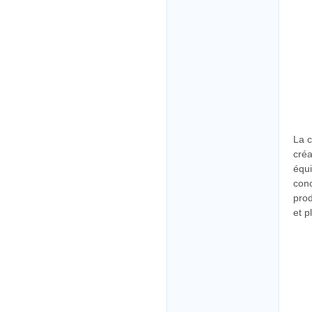
La c
créa
équi
conc
prod
et p