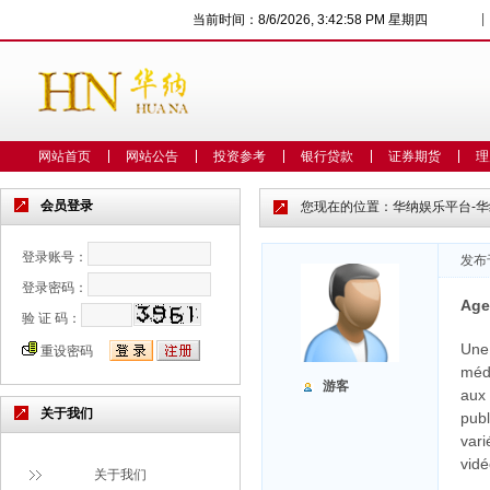
|
当前时间：
8/6/2026, 3:42:58 PM 星期四
网站首页
网站公告
投资参考
银行贷款
证券期货
理
会员登录
您现在的位置：
华纳娱乐平台-
登录账号：
发布于
登录密码：
Age
验 证 码：
Une 
重设密码
méd
游客
aux 
关于我们
publ
vari
vidé
关于我们