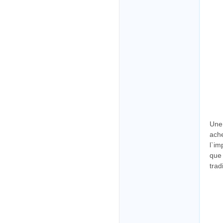
Une 
ache
l`im
que 
trad