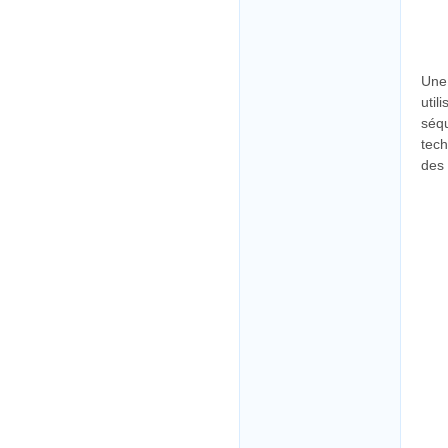
Une 
util
séq
tec
des 