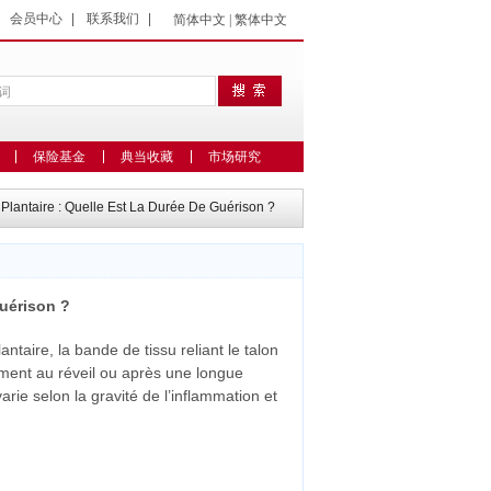
|
会员中心
|
联系我们
|
简体中文
|
繁体中文
保险基金
典当收藏
市场研究
 Plantaire : Quelle Est La Durée De Guérison ?
Guérison ?
lantaire, la bande de tissu reliant le talon
ement au réveil ou après une longue
arie selon la gravité de l’inflammation et