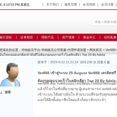
|
关于我们
|
服务范围
|
会员指南
|
会员注册
26, 9:10:53 PM 星期五
银行贷款
证券期货
理财产品
房产债券
黄金外汇
信托私募
您现在的位置：
华纳娱乐平台-华纳娱乐公司客服-代理申请加盟
>
网友留言
> Ver888 เ
มั่นใจทุกยอดเครดิตเข้าทันทีไม่ต้องรอถอนรวดเร็วในคลิกเดียว Top 20 By Adela
发布于：2025-6-22 21:21:24 访问:236 次 回复:0 篇
Ver888 เข้าสู่ระบบ 25 August Ver888 เครดิตฟรี 
ต้องรอถอนรวดเร็วในคลิกเดียว Top 20 By Adela
ver888 คือเว็บพนันออนไลน์ที่ตอบโจทย์นักพนันยุค
แล้วก็โปรโมชั่นที่มากมาย ผู้เล่นสามารถ
ver888 สมั
游客
เข้าระบบ ได้อย่างมั่นใจ ด้วยระบบที่รองรับทุกแพลตฟ
แจกให้อีกทั้งสมาชิกใหม่แล้วก็สมาชิกประจำ