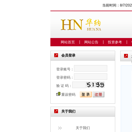
当前时间：
8/7/20
网站首页
网站公告
投资参考
会员登录
登录账号：
登录密码：
验 证 码：
重设密码
关于我们
关于我们