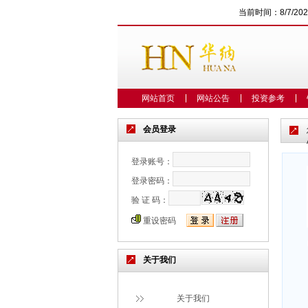
当前时间：
8/7/20
网站首页
网站公告
投资参考
会员登录
登录账号：
登录密码：
验 证 码：
重设密码
关于我们
关于我们