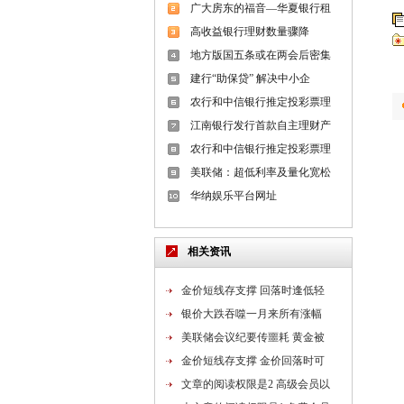
理财团队
广大房东的福音—华夏银行租
高收益银行理财数量骤降
地方版国五条或在两会后密集
建行“助保贷” 解决中小企
农行和中信银行推定投彩票理
江南银行发行首款自主理财产
农行和中信银行推定投彩票理
美联储：超低利率及量化宽松
华纳娱乐平台网址
相关资讯
金价短线存支撑 回落时逢低轻
银价大跌吞噬一月来所有涨幅
美联储会议纪要传噩耗 黄金被
金价短线存支撑 金价回落时可
文章的阅读权限是2 高级会员以