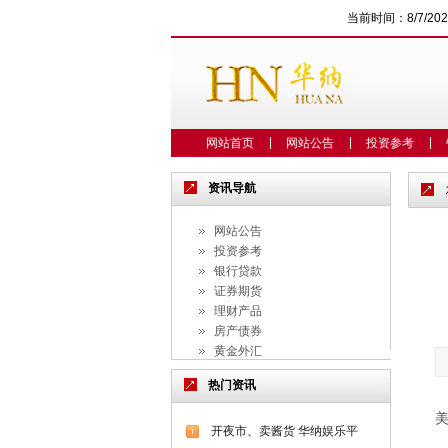
当前时间：
8/7/20
网站首页
网站公告
投资参考
资讯导航
网站公告
投资参考
银行贷款
证券期货
理财产品
房产债券
黄金外汇
信托私募
热门资讯
保险基金
典当收藏
开夜市、卖酱货 华纳娱乐平
市场研究