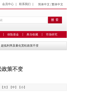
|
会员中心
|
联系我们
|
简体中文
|
繁体中文
保险基金
典当收藏
市场研究
储：超低利率及量化宽松政策不变
松政策不变
：【
大
】【
中
】【
小
】